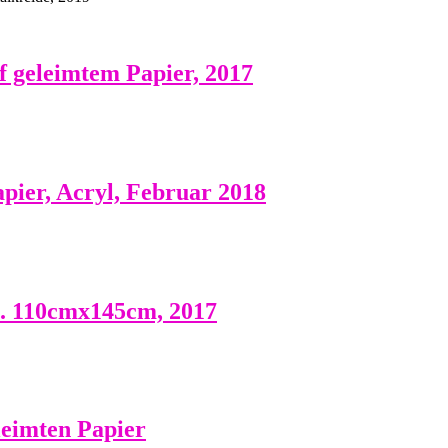
f geleimtem Papier, 2017
pier, Acryl, Februar 2018
ca. 110cmx145cm, 2017
leimten Papier